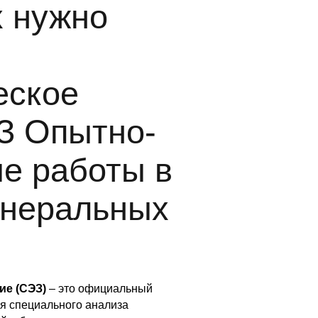
х нужно
еское
З Опытно-
е работы в
инеральных
ие (СЭЗ)
– это официальный
я специального анализа