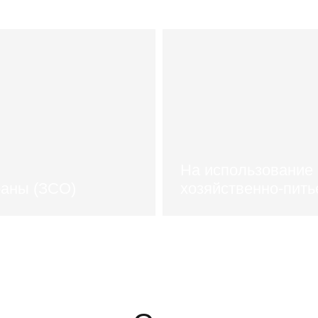
На использование 
раны (ЗСО)
хозяйственно-пит