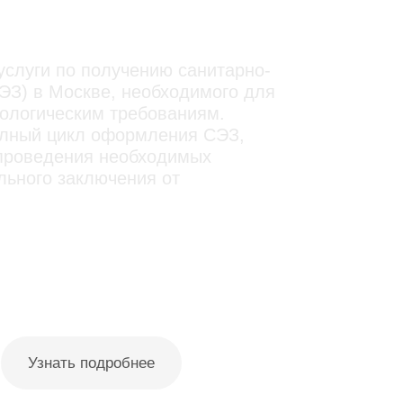
 Водах
слуги по получению санитарно-
ЭЗ) в Москве, необходимого для
ологическим требованиям.
олный цикл оформления СЭЗ,
 проведения необходимых
льного заключения от
Узнать подробнее